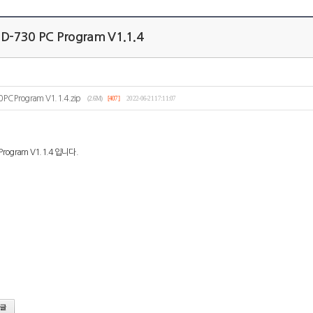
D-730 PC Program V1.1.4
 PC Program V1.1.4.zip
(2.6M)
[407]
2022-06-21 17:11:07
 Program V1.1.4 입니다.