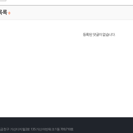
목록
0
등록된 댓글이 없습니다.
천구 가산디지털2로 135 가산어반워크 1동 709,710호