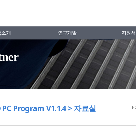
품소개
연구개발
지원서
tner
0 PC Program V1.1.4 > 자료실
H